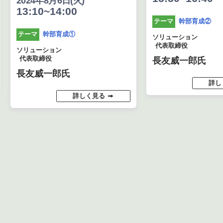
2024年8月6日(火)
13:10~14:00
幹部育成②
テーマ
幹部育成①
テーマ
ソリューション
代表取締役
ソリューション
代表取締役
長友威一郎氏
長友威一郎氏
詳し
詳しく見る