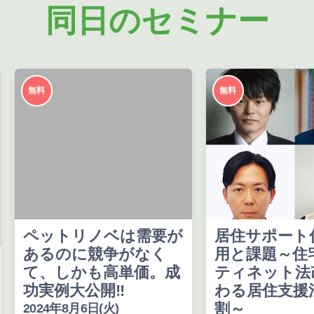
同日のセミナー
無料
無料
ペットリノベは需要が
居住サポート
あるのに競争がなく
用と課題～住
て、しかも高単価。成
ティネット法
功実例大公開‼
わる居住支援
割～
2024年8月6日(火)