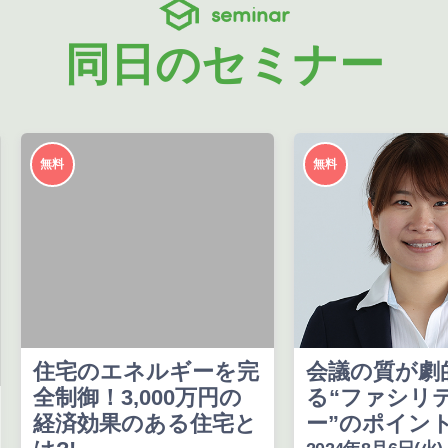
seminar
同日のセミナー
無料
無料
住宅のエネルギーを完
会議の質が劇
全制御！3,000万円の
る“ファシリ
経済効果のある住宅と
ー”のポイン