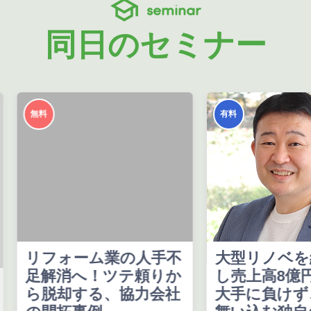
seminar
同日のセミナー
無料
有料
リフォーム業の人手不
大型リノベを
足解消へ！ツテ頼りか
し売上高8億
ら脱却する、協力会社
大手に負けず