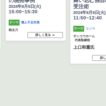
の開拓事例
舞い込む独自
受注術
2024年8月6日(火)
15:00~15:30
2024年8月6日(火)
11:50~12:40
職人不足対策
テーマ
リノベ
テーマ
助太刀
詳しく見る
サンコウホーム
代表取締役
上口和重氏
詳し