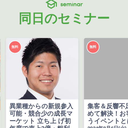
seminar
同日のセミナー
無料
無料
異業種からの新規参入
集客＆反響不
可能・競合少の成長マ
めて解決！お
ーケット 立ち上 げ初
うイベントとは