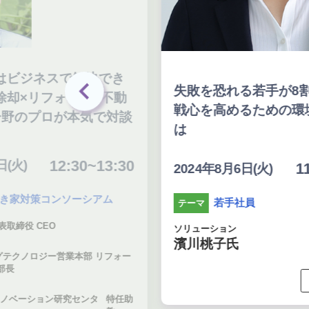
はビジネスで解決でき
失敗を恐れる若手が8
却×リフォーム×不動
戦心を高めるための環
分野のプロが本気で対談
は
12:30~13:30
(火)
11
2024年8月6日(火)
き家対策コンソーシアム
若手社員
テーマ
表取締役 CEO
ソリューション
濱川桃子氏
テクノロジー営業本部 リフォー
部長
ノベーション研究センタ
特任助