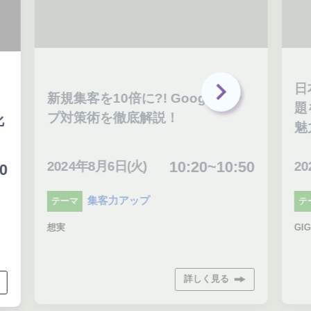
日
新規集客を10倍に?! Googleマッ
題
プ対策術を徹底解説！
化
魅
10:20~10:50
2024年8月6日(火)
20
0
集客力アップ
テーマ
テ
想実
GI
詳しく見る