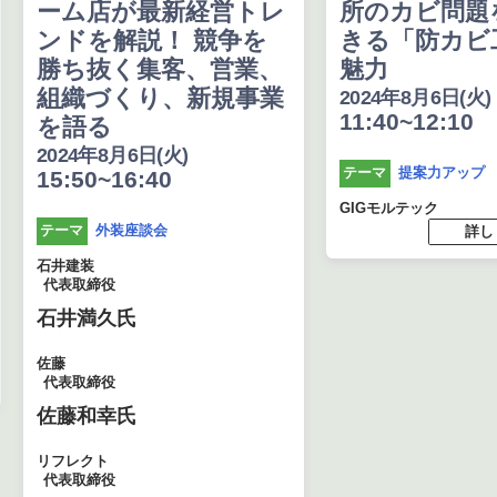
ーム店が最新経営トレ
所のカビ問題
ンドを解説！ 競争を
きる「防カビ
勝ち抜く集客、営業、
魅力
組織づくり、新規事業
2024年8月6日(火)
11:40~12:10
を語る
2024年8月6日(火)
提案力アップ
テーマ
15:50~16:40
GIGモルテック
外装座談会
テーマ
詳し
石井建装
代表取締役
石井満久氏
佐藤
代表取締役
佐藤和幸氏
リフレクト
代表取締役