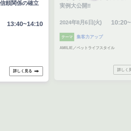
実例大公開‼
仕
10:20~10:50
2024年8月6日(火)
20
0
集客力アップ
テーマ
テ
AMILIE／ペットライフスタイル
まい
牧
詳しく見る