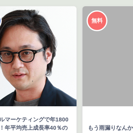
無料
で年1800
率40％の
もう雨漏りなんか怖くない！雨漏