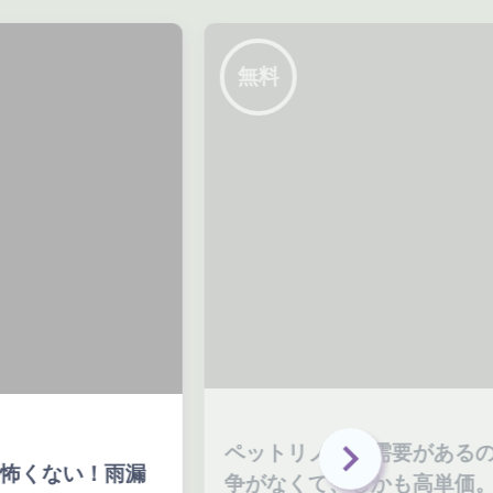
無料
ペットリノベは需要があるのに競
戸
争がなくて、しかも高単価。成功
物