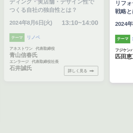
実店舗・デザイン性で
リフォーム・買取再販
の独自性とは？
戦略とは
13:10~14:00
(火)
14
2024年8月6日(火)
集客
テーマ
表取締役
フジケンハウジング
執行役員
匹田恵三氏
取締役社長
詳しく見る