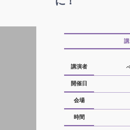
に！
講
講演者
開催日
会場
時間