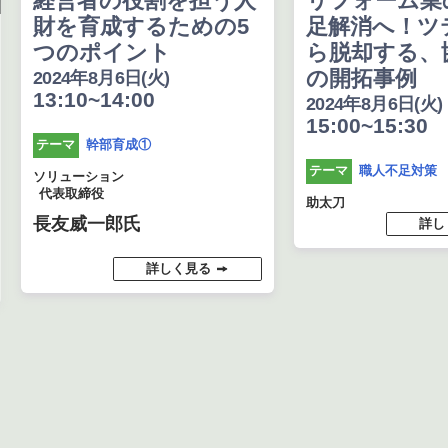
経営者の役割を担う人
リフォーム業
財を育成するための5
足解消へ！ツ
つのポイント
ら脱却する、
の開拓事例
2024年8月6日(火)
13:10~14:00
2024年8月6日(火)
15:00~15:30
幹部育成①
テーマ
職人不足対策
テーマ
ソリューション
代表取締役
助太刀
長友威一郎氏
詳し
詳しく見る