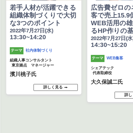
若手人材が活躍できる
広告費ゼロの
組織体制づくりで大切
客で売上15.
な3つのポイント
WEB活用の
るHP作りの
2022年7月27日(水)
13:30~14:20
2022年7月27日(水
14:30~15:20
社内体制づくり
テーマ
WEB集客
テーマ
組織人事コンサルタント
東京拠点 マネージャー
シェアテック
代表取締役
濱川桃子氏
大久保誠二氏
詳しく見る
詳し