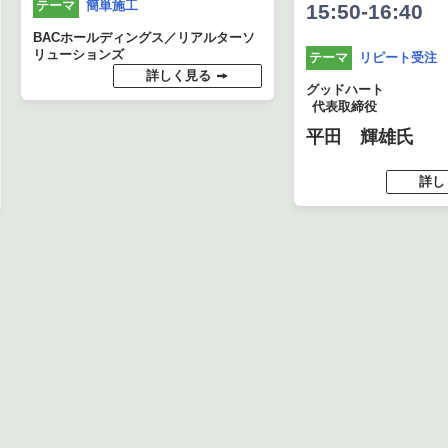
簡単施工
テーマ
15:50-16:40
BACホールディングス／リアルターソ
リューションズ
リピート受注
テーマ
詳しく見る
グッドハート
代表取締役
平田 輝雄氏
詳し