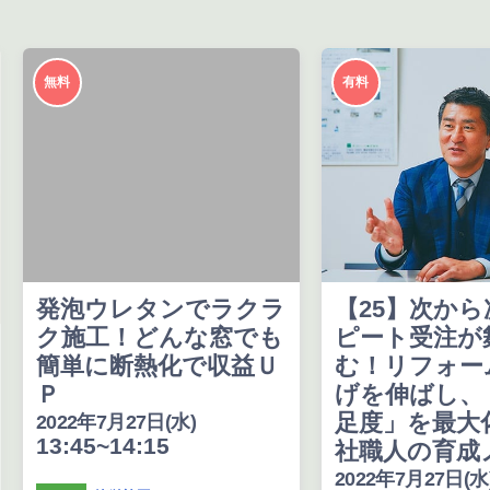
無料
有料
発泡ウレタンでラクラ
【25】次か
ク施工！どんな窓でも
ピート受注が
簡単に断熱化で収益Ｕ
む！リフォー
Ｐ
げを伸ばし、
足度」を最大
2022年7月27日(水)
13:45~14:15
社職人の育成
2022年7月27日(水