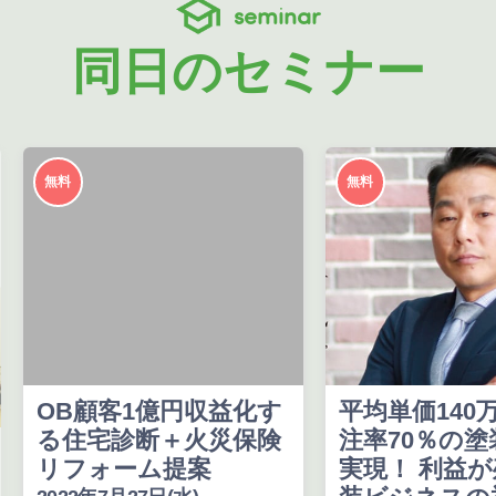
seminar
同日のセミナー
無料
無料
OB顧客1億円収益化す
平均単価140
る住宅診断＋火災保険
注率70％の
リフォーム提案
実現！ 利益