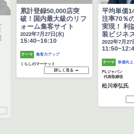
累計登録50,000店突
平均単価140
破！国内最大級のリフ
注率70％の
ォーム集客サイト
実現！ 利益
装ビジネスの
2022年7月27日(水)
15:40~16:10
2022年7月27日(水
11:50~12:40
集客力アップ
テーマ
単価向上
テーマ
くらしのマーケット
詳しく見る
PLジャパン
代表取締役
松川幸弘氏
詳し