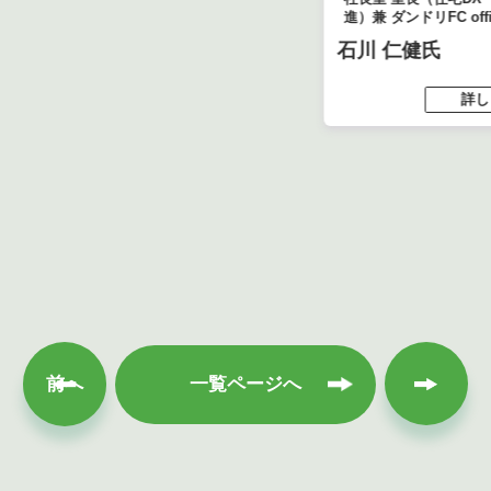
進）兼 ダンドリFC offi
石川 仁健氏
詳し
次へ
前へ
一覧ページへ