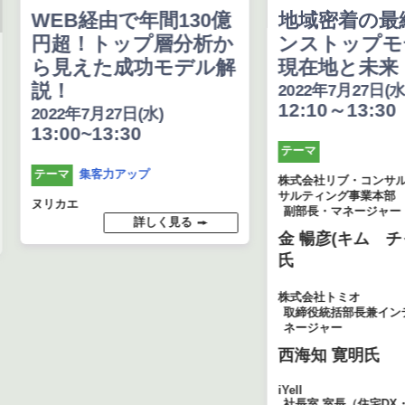
WEB経由で年間130億
地域密着の最
円超！トップ層分析か
ンストップモ
ら見えた成功モデル解
現在地と未来
説！
2022年7月27日(水
12:10～13:30
2022年7月27日(水)
13:00~13:30
テーマ
集客力アップ
テーマ
株式会社リブ・コンサル
サルティング事業本部
ヌリカエ
副部長・マネージャー
詳しく見る
金 暢彦(キム チ
氏
株式会社トミオ
取締役統括部長兼イン
ネージャー
西海知 寛明氏
iYell
社長室 室長（住宅DX