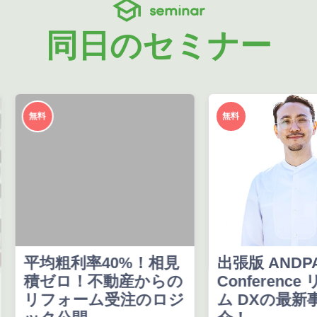
seminar
同日のセミナー
無料
無料
平均粗利率40%！相見
出張版 ANDPA
積ゼロ！不動産からの
Conferenc
リフォーム受注のロジ
ム DXの最新