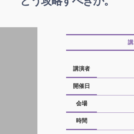
どう攻略すべきか。
講
講演者
開催日
会場
時間