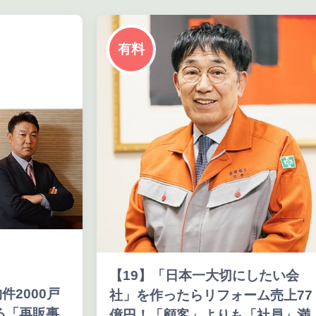
有料
【19】「日本一大切にしたい会
件2000戸
社」を作ったらリフォーム売上77
る「再販事
億円！「顧客」よりも「社員」満