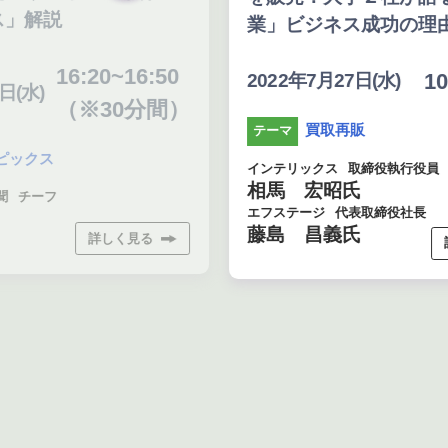
ス」解説
業」ビジネス成功の理
16:20~16:50
10
2022年7月27日(水)
日(水)
（※30分間）
買取再販
テーマ
ピックス
インテリックス
取締役執行役員
相馬 宏昭氏
聞
チーフ
エフステージ
代表取締役社長
藤島 昌義氏
詳しく見る