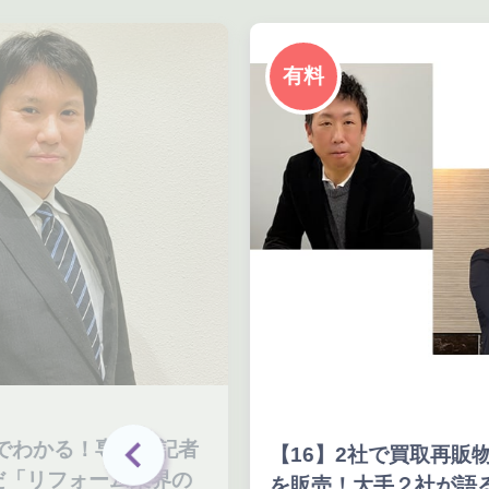
有料
分でわかる！専門誌記者
【16】2社で買取再販物
だ「リフォーム業界の
を販売！大手２社が語