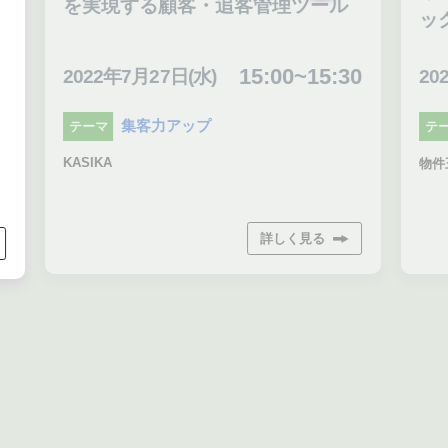
を実現する顧客・追客管理ツール
ッ
15:00~15:30
2022年7月27日(水)
20
）
集客力アップ
テーマ
テ
KASIKA
物件
詳しく見る