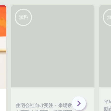
無料
平
住宅会社向け受注・来場数アップ
動