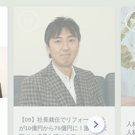
有料
【09】社長就任でリフォーム売上
人
が10億円から76億円に！激戦区大
人