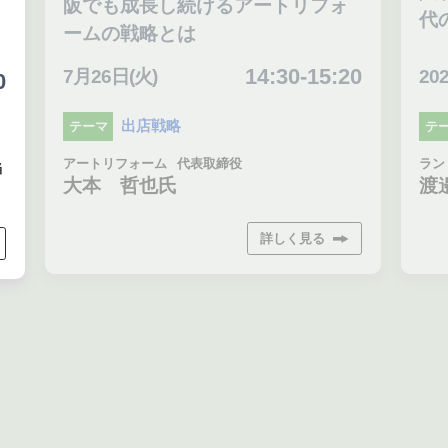
阪でも成長し続けるアートリフォ
代
ームの戦略とは
14:30-15:20
7月26日(火)
20
0
出店戦略
テーマ
テ
アートリフォーム
代表取締役
ラン
当
大本 哲也氏
渡
詳しく見る