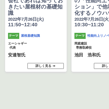
会社であれば知ってお
の「性能向上
きたい屋根材の基礎知
ション」で他
識
化するノウハ
2022年7月26日(火)
2022年7月26日(火
11:50~12:40
10:30~11:20
屋根基礎知識
性能向上リノ
テーマ
テーマ
エーシャギー
岡庭建設
代表
専務取締役
安達智氏
池田 浩和氏
詳しく見る
詳し