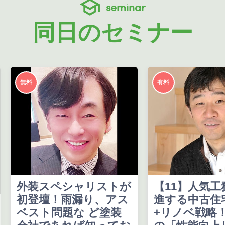
seminar
同日のセミナー
無料
有料
外装スペシャリストが
【11】人気工
初登壇！雨漏り、アス
進する中古住
ベスト問題な ど塗装
+リノベ戦略