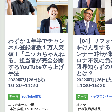
わずか１年半でチャン
【04】リフ
ネル登録者数１万人突
をけん引する
破！「ニッカちゃんね
ンナー3社が
る」担当者が完全公開
ロナ不況に負
するYouTube立ち上げ
限界知らずの
手法
とは？
2022年7月26日(火)
2022年7月26日(火
10:30~11:20
14:30-15:20
YouTube集客
トップランナ
テーマ
テーマ
ニッカホーム中部
オノヤ
本社 広報 YouTubeチーム
代表取締役社長