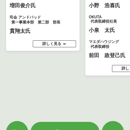
増田俊介氏
小野 浩喜氏
OKUTA
司会 アンドパッド
代表取締役社長
第一事業本部 第二部 部長
小泉 太氏
貫翔太氏
マエダハウジング
詳しく見る
代表取締役
前田 政登己氏
詳し