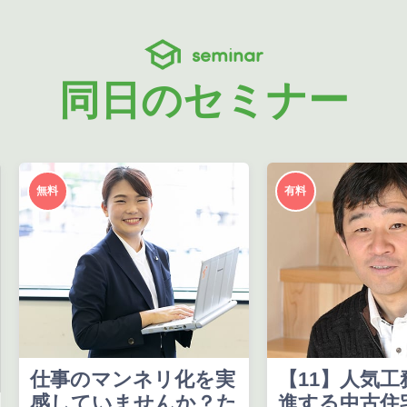
seminar
同日のセミナー
無料
有料
仕事のマンネリ化を実
【11】人気工
感していませんか？た
進する中古住