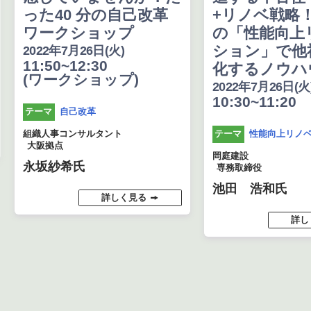
った40 分の自己改革
+リノベ戦略
ワークショップ
の「性能向上
ション」で他
2022年7月26日(火)
11:50~12:30
化するノウハ
(ワークショップ)
2022年7月26日(火
10:30~11:20
自己改革
テーマ
性能向上リノ
テーマ
組織人事コンサルタント
大阪拠点
岡庭建設
永坂紗希氏
専務取締役
池田 浩和氏
詳しく見る
詳し