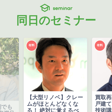
seminar
同日のセミナー
有料
有料
【大型リノベ】クレー
買取再販の雄
ムがほとんどなくな
戸建ての性能
る！ 絶対に覚えるべ
技術講座