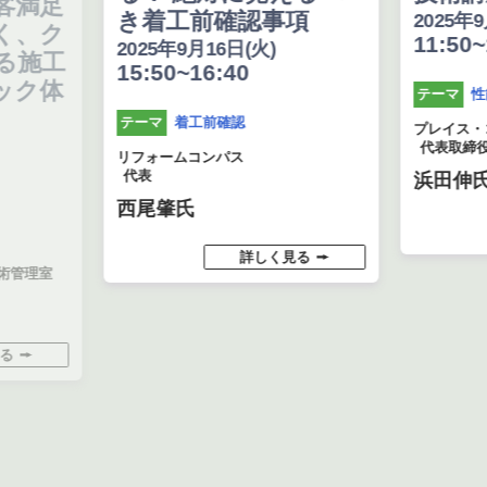
き着工前確認事項
2025年9月16日(火
11:50~12:40
2025年9月16日(火)
15:50~16:40
性能向上
テーマ
着工前確認
テーマ
プレイス・コーポレー
代表取締役
リフォームコンパス
代表
浜田伸氏
西尾肇氏
詳し
詳しく見る