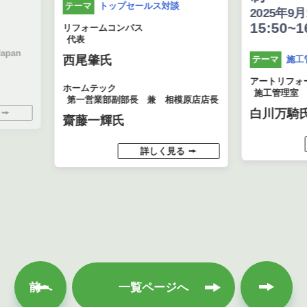
トップセールス対談
テーマ
2025年9月16日(火
15:50~16:40
リフォームコンパス
代表
西尾肇氏
施工管理
テーマ
アートリフォーム
ホームテック
施工管理室 室長代理
第一営業部副部長 兼 相模原店店長
白川万騎氏
齋藤一輝氏
詳し
詳しく見る
次へ
前へ
一覧ページへ