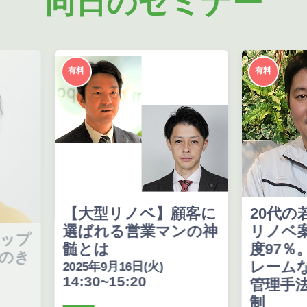
同日のセミナー
有料
有料
【大型リノベ】顧客に
20代の若手が
選ばれる営業マンの神
リノベ案件で
髄とは
度97％。品
レームなく納
2025年9月16日(火)
14:30~15:20
管理手法・チ
制