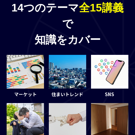
14つのテーマ
全15講義
で
知識をカバー
マーケット
住まいトレンド
SNS