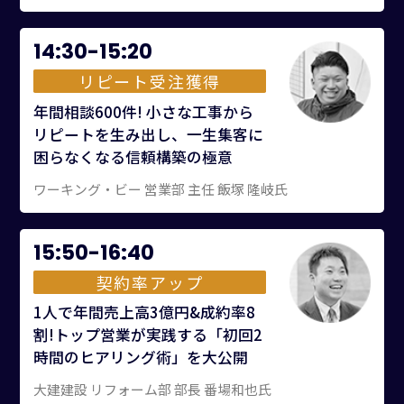
14:30-15:20
リピート受注獲得
年間相談600件! 小さな工事から
リピートを生み出し、一生集客に
困らなくなる信頼構築の極意
ワーキング・ビー 営業部 主任 飯塚 隆岐氏
15:50-16:40
契約率アップ
1人で年間売上高3億円&成約率8
割!トップ営業が実践する「初回2
時間のヒアリング術」を大公開
大建建設 リフォーム部 部長 番場和也氏