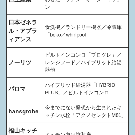
ン」
日本ゼネラ
食洗機／ランドリー機器／冷蔵庫
ル・アプラ
「beko／whirlpool」
ィアンス
ビルトインコンロ「プログレ」／
ノーリツ
レンジフード／ハイブリット給湯
器他
ハイブリッド給湯器「HYBRID
パロマ
PLUS」／ビルトインコンロ
今までにない発想から生まれたキ
hansgrohe
ッチン水栓「アクノセレクトM81」
福山キッチ
キッチン向け塗装扉