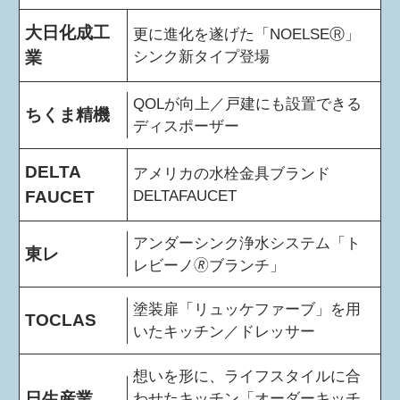
大日化成工
更に進化を遂げた「NOELSEⓇ」
業
シンク新タイプ登場
QOLが向上／戸建にも設置できる
ちくま精機
ディスポーザー
DELTA
アメリカの水栓金具ブランド
FAUCET
DELTAFAUCET
アンダーシンク浄水システム「ト
東レ
レビーノ🄬ブランチ」
塗装扉「リュッケファーブ」を用
TOCLAS
いたキッチン／ドレッサー
想いを形に、ライフスタイルに合
日生産業
わせたキッチン「オーダーキッチ