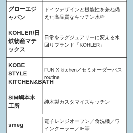
グローエジ
ドイツデザインと機能性を兼ね備
ャパン
えた高品質なキッチン水栓
KOHLER/日
日常をラグジュアリーに変える水
鉄物産マテ
回りブランド「KOHLER」
ックス
KOBE
FUN X kitchen／セミオーダーバス
STYLE
routine
KITCHEN&BATH
SIM嶋本木
純木製カスタマイズキッチン
工所
電子レンジオーブン／食洗機／ワ
smeg
インクーラー／IH等