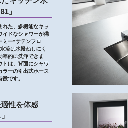
れたキッチン水
81」
まれた、多機能なキッ
ワイドなシャワーが備
ーミー“サテンフロ
な水流は水撥ねしにく
効率的に洗浄できま
ウトは、背面にシャワ
カラーの引出式ホース
特徴です。
快適性を体感
1」