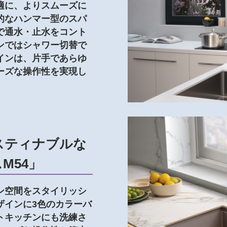
適に、よりスムーズに
的なハンマー型のスパ
で通水・止水をコント
ンではシャワー切替で
インは、片手であらゆ
ーズな操作性を実現し
スティナブルな
M54」
ン空間をスタイリッシ
ザインに3色のカラーバ
トキッチンにも洗練さ