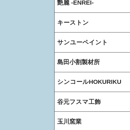
艶麗 -ENREI-
キーストン
サンユーペイント
島田小割製材所
シンコールHOKURIKU
谷元フスマ工飾
玉川窯業