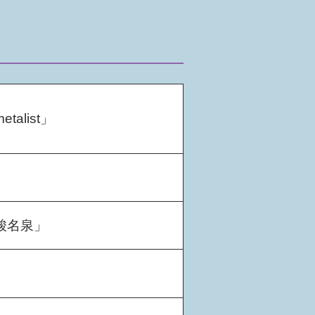
list」
酸名泉」
」