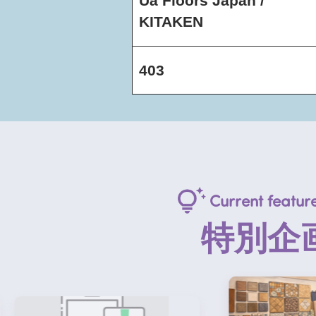
Ua Floors Japan /
KITAKEN
403
Current feature
特別企