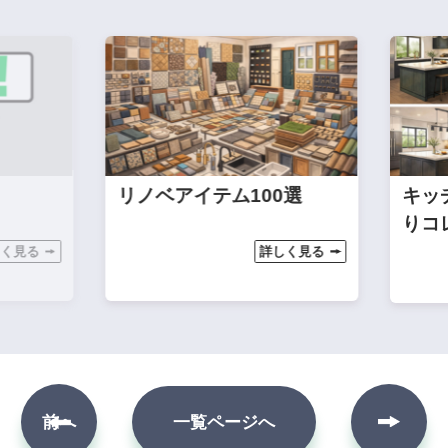
リノベアイテム100選
キッチンワール
りコレクション
詳しく見る
次へ
前へ
一覧ページへ