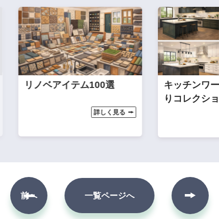
リノベアイテム100選
キッチンワール
りコレクション
詳しく見る
次へ
前へ
一覧ページへ