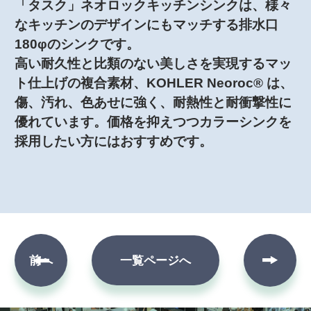
「タスク」ネオロックキッチンシンクは、様々
なキッチンのデザインにもマッチする排水口
180φのシンクです。
高い耐久性と比類のない美しさを実現するマッ
ト仕上げの複合素材、KOHLER Neoroc® は、
傷、汚れ、色あせに強く、耐熱性と耐衝撃性に
優れています。価格を抑えつつカラーシンクを
採用したい方にはおすすめです。
次へ
前へ
一覧ページへ