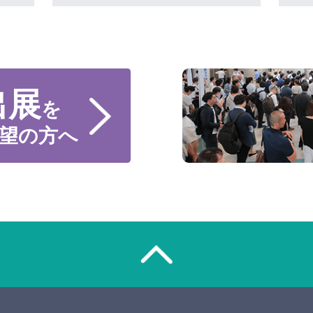
出展
を
望の方へ