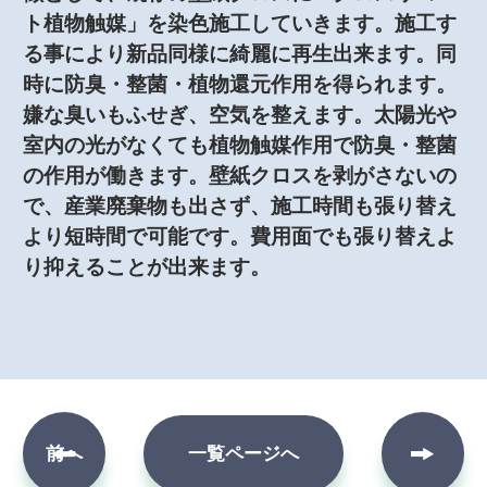
ト植物触媒」を染色施工していきます。施工す
る事により新品同様に綺麗に再生出来ます。同
時に防臭・整菌・植物還元作用を得られます。
嫌な臭いもふせぎ、空気を整えます。太陽光や
室内の光がなくても植物触媒作用で防臭・整菌
の作用が働きます。壁紙クロスを剥がさないの
で、産業廃棄物も出さず、施工時間も張り替え
より短時間で可能です。費用面でも張り替えよ
り抑えることが出来ます。
次へ
前へ
一覧ページへ