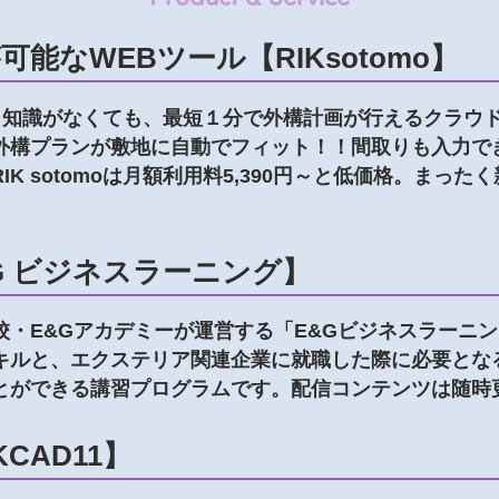
能なWEBツール【RIKsotomo】
計経験・知識がなくても、最短１分で外構計画が行えるクラ
外構プランが敷地に自動でフィット！！間取りも入力で
K sotomoは月額利用料5,390円～と低価格。まっ
G ビジネスラーニング】
校・E&Gアカデミーが運営する「E&Gビジネスラーニ
キルと、エクステリア関連企業に就職した際に必要とな
とができる講習プログラムです。配信コンテンツは随時
CAD11】