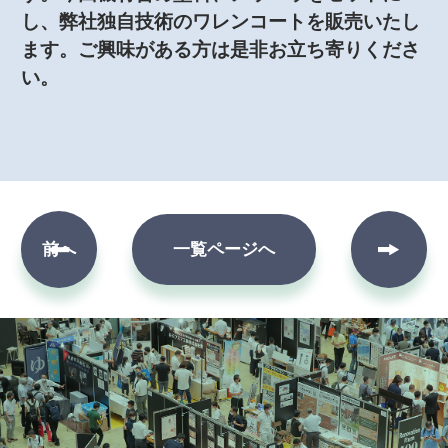
し、弊社独自技術のワレンコートを販売いたし
ます。ご興味がある方は是非お立ち寄りくださ
い。
次へ
前へ
一覧ページへ