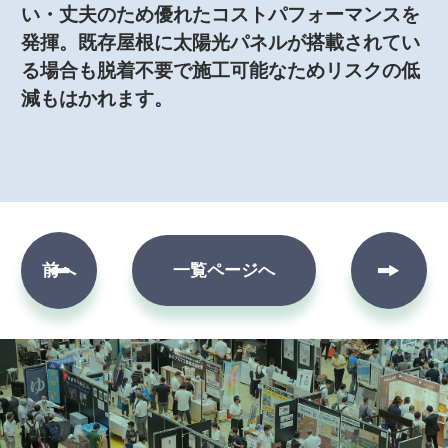
い・丈夫のため優れたコストパフォーマンスを
発揮。既存屋根に太陽光パネルが搭載されてい
る場合も脱着不要で施工可能なためリスクの低
減もはかれます。
次へ
前へ
一覧ページへ