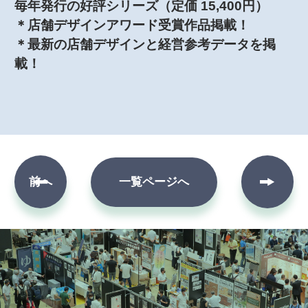
毎年発行の好評シリーズ（定価 15,400円）
＊店舗デザインアワード受賞作品掲載！
＊最新の店舗デザインと経営参考データを掲
載！
次へ
前へ
一覧ページへ