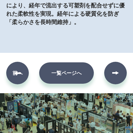
により、経年で流出する可塑剤を配合せずに優
れた柔軟性を実現。経年による硬質化を防ぎ
「柔らかさを長時間維持」。
次へ
前へ
一覧ページへ