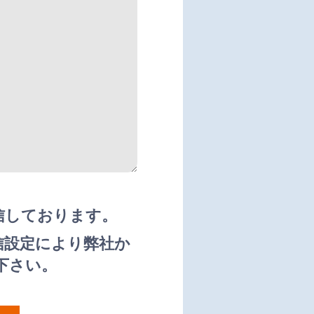
信しております。
信設定により弊社か
下さい。